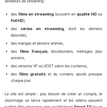
amateurs de streaming :
des
films en streaming
(souvent en
qualité HD
ou
Full HD
),
des
séries en streaming
, dont les derniers
épisodes,
des mangas et dessins animés,
des
films français
, blockbusters, métrages plus
anciens,
des versions VF ou VOST selon les contenus,
des
films gratuits
et du contenu ajouté presque
chaque jour.
Le site est simple : pas besoin de créer un compte, le
visionnage se lance rapidement et les vidéos peuvent
parfois être envoyées vers un téléviseur
Smart TV
ou un